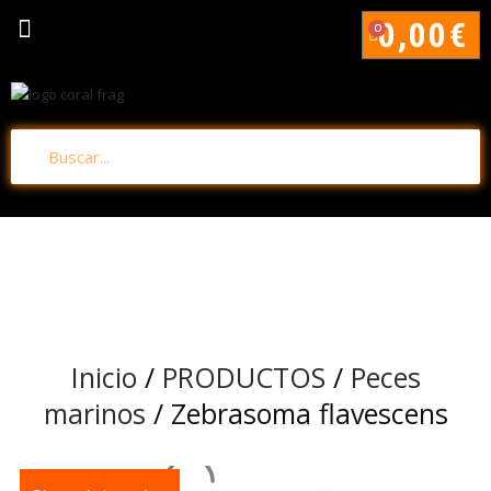
0,00
€
0
Inicio
/
PRODUCTOS
/
Peces
marinos
/ Zebrasoma flavescens