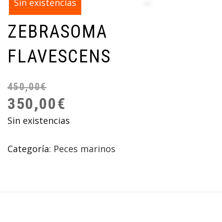
¡Oferta!
Sin existencias
ZEBRASOMA
FLAVESCENS
450,00
€
350,00
€
Sin existencias
Categoría:
Peces marinos