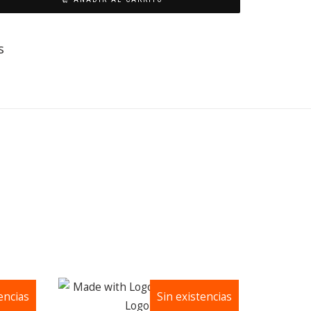
s
encias
Sin existencias