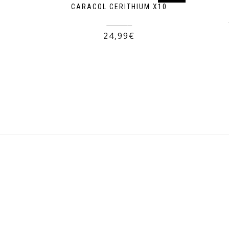
CARACOL CERITHIUM X10
29,99
€
24,99
€