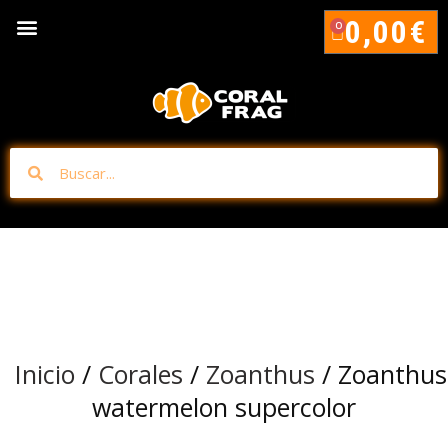
0,00
€
0
Inicio
/
Corales
/
Zoanthus
/ Zoanthus
watermelon supercolor