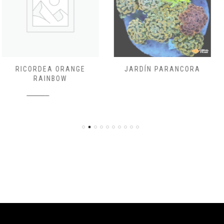
JARDÍN PARANCORA
DENDRONEPHTHYA PINK-
PURPLE
400,00
€
50,00
€