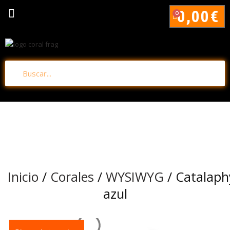
0,00
€
0
Inicio
/
Corales
/
WYSIWYG
/ Catalaphy
azul