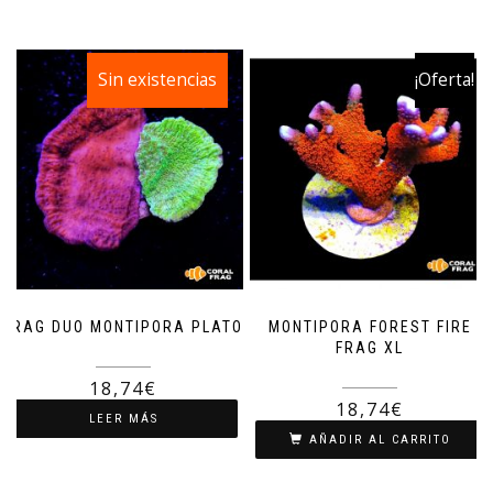
Sin existencias
¡Oferta!
¡Oferta!
FRAG DUO MONTIPORA PLATO
MONTIPORA FOREST FIRE
FRAG XL
24,99
€
18,74
€
24,99
€
18,74
€
LEER MÁS
AÑADIR AL CARRITO