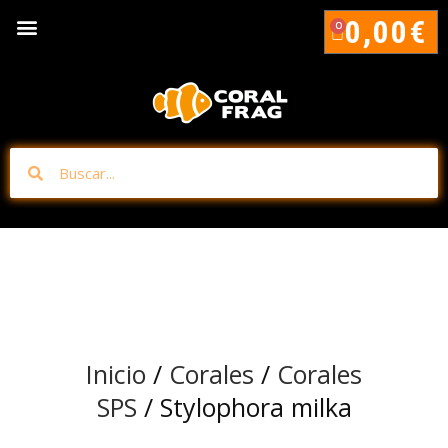
0,00
€
0
Inicio
/
Corales
/
Corales
SPS
/ Stylophora milka