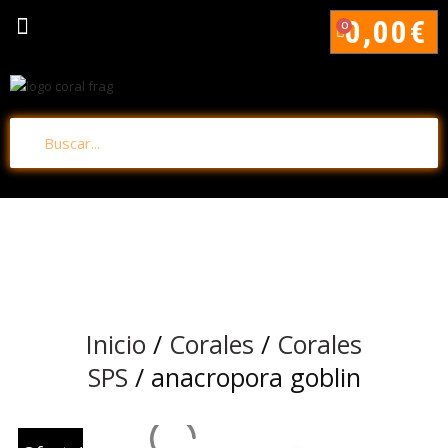
0,00
€
0
Inicio
/
Corales
/
Corales
SPS
/ anacropora goblin