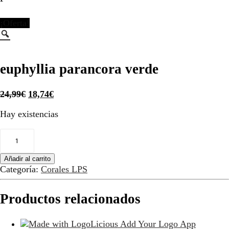
¡Oferta!
euphyllia parancora verde
El
El
24,99
€
18,74
€
precio
precio
Hay existencias
original
actual
era:
es:
euphyllia
24,99€.
18,74€.
parancora
verde
Añadir al carrito
cantidad
Categoría:
Corales LPS
Productos relacionados