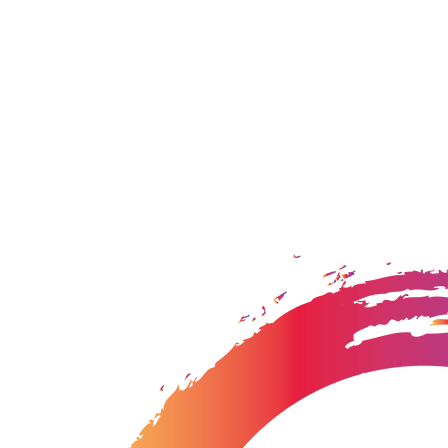
Si estás buscando corales para tu acuario marino has venido al lugar
correcto, somos pioneros en la venta de fragmentos de coral en
España, desde 2002 cultivando corales por nuestro biólogo marino
Elias Miguel y desde 2010 vendiendo corales online.
Enviamos por paquetería urgente 12 horas todos nuestros pedidos de
España y Portugal.
Entregas para Madrid, nuestro repartidor se encargará de recoger cada
pedido de manera individual, llevándolo directamente a su domicilio.