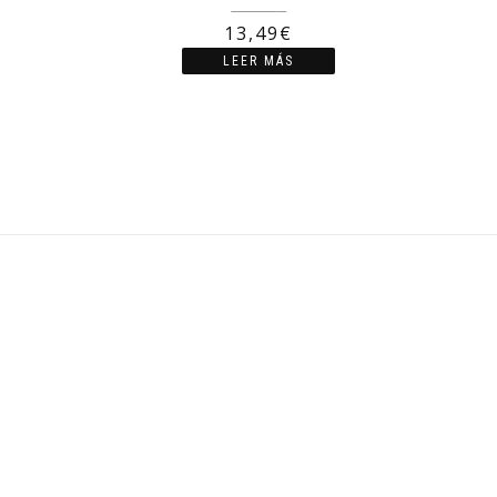
17,99
€
13,49
€
LEER MÁS